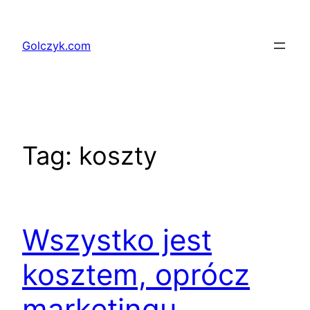
Przejdź
do
Golczyk.com
treści
Tag:
koszty
Wszystko jest
kosztem, oprócz
marketingu