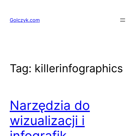
Przejdź
do
Golczyk.com
treści
Tag:
killerinfographics
Narzędzia do
wizualizacji i
infografik