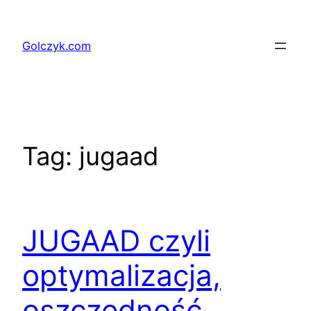
Przejdź
do
Golczyk.com
treści
Tag:
jugaad
JUGAAD czyli
optymalizacja,
oszczędność,