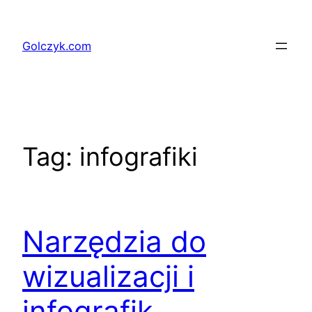
Przejdź
do
Golczyk.com
treści
Tag:
infografiki
Narzędzia do
wizualizacji i
infografik