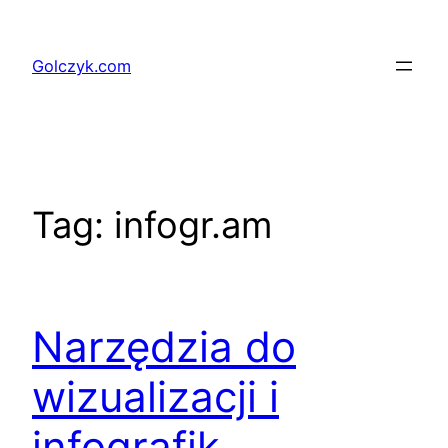
Przejdź
do
Golczyk.com
treści
Tag:
infogr.am
Narzędzia do
wizualizacji i
infografik