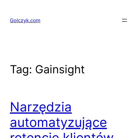
Przejdź
do
Golczyk.com
treści
Tag:
Gainsight
Narzędzia
automatyzujące
retencję klientów