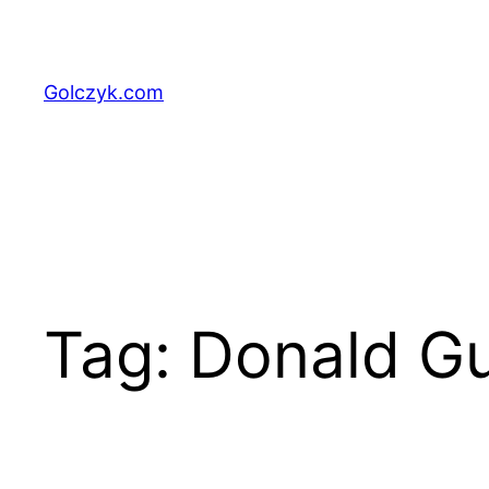
Przejdź
do
treści
Golczyk.com
Tag:
Donald G