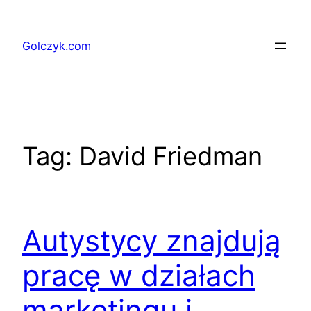
Przejdź
do
Golczyk.com
treści
Tag:
David Friedman
Autystycy znajdują
pracę w działach
marketingu i