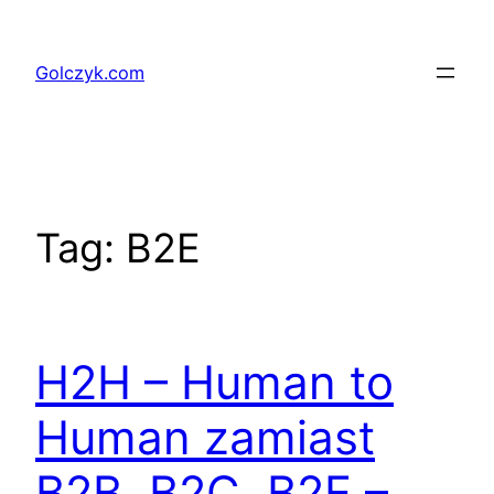
Przejdź
do
Golczyk.com
treści
Tag:
B2E
H2H – Human to
Human zamiast
B2B, B2C, B2E –