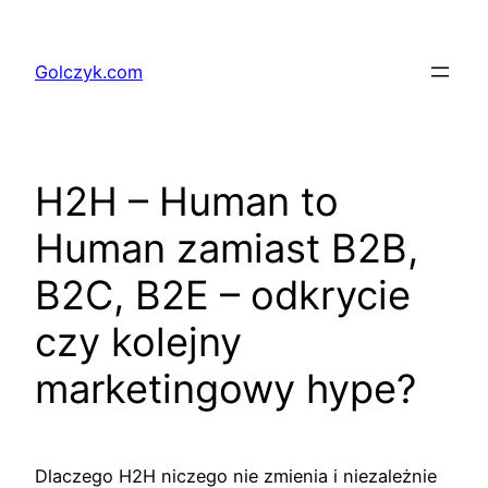
Przejdź
do
Golczyk.com
treści
H2H – Human to
Human zamiast B2B,
B2C, B2E – odkrycie
czy kolejny
marketingowy hype?
Dlaczego H2H niczego nie zmienia i niezależnie