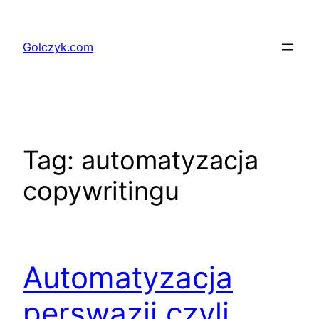
Przejdź
do
Golczyk.com
treści
Tag:
automatyzacja
copywritingu
Automatyzacja
perswazji czyli