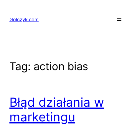
Przejdź
do
Golczyk.com
treści
Tag:
action bias
Błąd działania w
marketingu