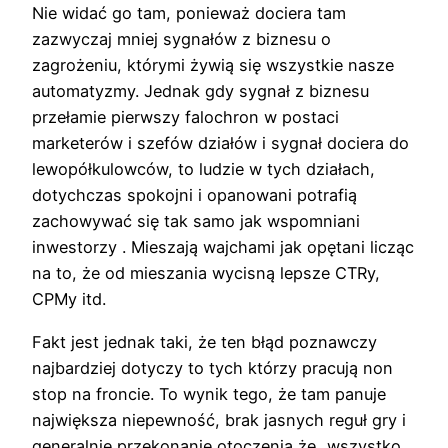
Nie widać go tam, ponieważ dociera tam
zazwyczaj mniej sygnałów z biznesu o
zagrożeniu, którymi żywią się wszystkie nasze
automatyzmy. Jednak gdy sygnał z biznesu
przełamie pierwszy falochron w postaci
marketerów i szefów działów i sygnał dociera do
lewopółkulowców, to ludzie w tych działach,
dotychczas spokojni i opanowani potrafią
zachowywać się tak samo jak wspomniani
inwestorzy . Mieszają wajchami jak opętani licząc
na to, że od mieszania wycisną lepsze CTRy,
CPMy itd.
Fakt jest jednak taki, że ten błąd poznawczy
najbardziej dotyczy to tych którzy pracują non
stop na froncie. To wynik tego, że tam panuje
największa niepewność, brak jasnych reguł gry i
generalnie przekonanie otoczenia że „wszystko