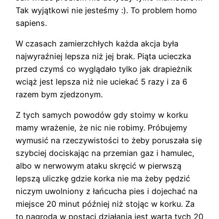
Tak wyjątkowi nie jesteśmy :). To problem homo
sapiens.
W czasach zamierzchłych każda akcja była
najwyraźniej lepsza niż jej brak. Piąta ucieczka
przed czymś co wyglądało tylko jak drapieżnik
wciąż jest lepsza niż nie uciekać 5 razy i za 6
razem bym zjedzonym.
Z tych samych powodów gdy stoimy w korku
mamy wrażenie, że nic nie robimy. Próbujemy
wymusić na rzeczywistości to żeby poruszała się
szybciej dociskając na przemian gaz i hamulec,
albo w nerwowym ataku skręcić w pierwszą
lepszą uliczkę gdzie korka nie ma żeby pędzić
niczym uwolniony z łańcucha pies i dojechać na
miejsce 20 minut później niż stojąc w korku. Za
to nagroda w postaci działania jest warta tych 20