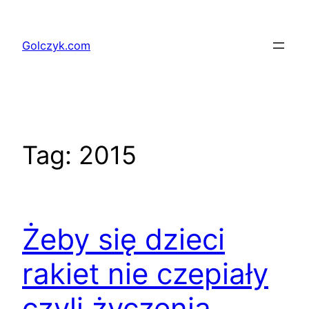
Przejdź
do
Golczyk.com
treści
Tag:
2015
Żeby się dzieci
rakiet nie czepiały
czyli życzenia