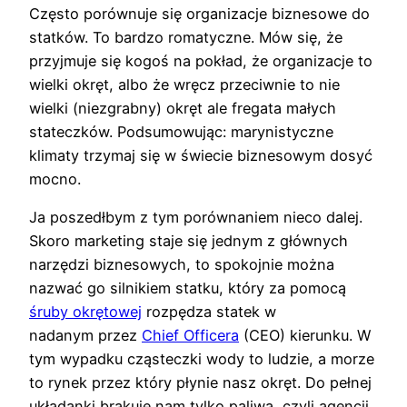
Często porównuje się organizacje biznesowe do
statków. To bardzo romatyczne. Mów się, że
przyjmuje się kogoś na pokład, że organizacje to
wielki okręt, albo że wręcz przeciwnie to nie
wielki (niezgrabny) okręt ale fregata małych
stateczków. Podsumowując: marynistyczne
klimaty trzymaj się w świecie biznesowym dosyć
mocno.
Ja poszedłbym z tym porównaniem nieco dalej.
Skoro marketing staje się jednym z głównych
narzędzi biznesowych, to spokojnie można
nazwać go silnikiem statku, który za pomocą
śruby okrętowej
rozpędza statek w
nadanym przez
Chief Officera
(CEO) kierunku. W
tym wypadku cząsteczki wody to ludzie, a morze
to rynek przez który płynie nasz okręt. Do pełnej
układanki brakuje nam tylko paliwa, czyli agencji