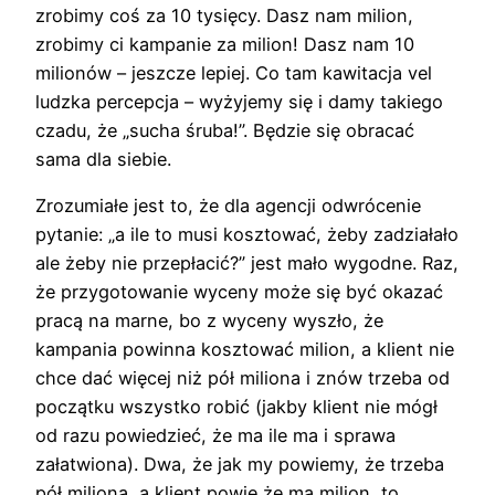
zrobimy coś za 10 tysięcy. Dasz nam milion,
zrobimy ci kampanie za milion! Dasz nam 10
milionów – jeszcze lepiej. Co tam kawitacja vel
ludzka percepcja – wyżyjemy się i damy takiego
czadu, że „sucha śruba!”. Będzie się obracać
sama dla siebie.
Zrozumiałe jest to, że dla agencji odwrócenie
pytanie: „a ile to musi kosztować, żeby zadziałało
ale żeby nie przepłacić?” jest mało wygodne. Raz,
że przygotowanie wyceny może się być okazać
pracą na marne, bo z wyceny wyszło, że
kampania powinna kosztować milion, a klient nie
chce dać więcej niż pół miliona i znów trzeba od
początku wszystko robić (jakby klient nie mógł
od razu powiedzieć, że ma ile ma i sprawa
załatwiona). Dwa, że jak my powiemy, że trzeba
pół miliona, a klient powie że ma milion, to