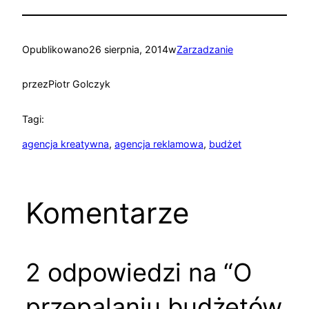
Opublikowano
26 sierpnia, 2014
w
Zarzadzanie
przez
Piotr Golczyk
Tagi:
agencja kreatywna
, 
agencja reklamowa
, 
budżet
Komentarze
2 odpowiedzi na “O
przepalaniu budżetów