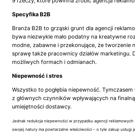
9 rzeczy, które powinna zrobić agencja rekla
Specyfika B2B
Branża B2B to grząski grunt dla agencji rekla
bywa niezwykle mało podatny na kreatywne rozw
modne, zabawne i przekonujące, że tworzenie 
sprawę także pracownicy działów marketingu. Dl
możliwych formach i odmianach.
Niepewność i stres
Wszystko to pogłębia niepewność. Tymczasem w
z głównych czynników wpływających na finalną
umiejętności dostawcy.
Jednak redukcja niepewności w przypadku agencji reklamowych ni
swojej natury ma powtarzalne właściwości – o tyle zakup usługi j