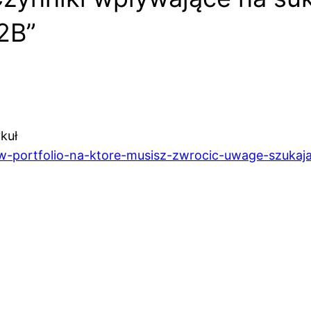
2B”
kuł
w-portfolio-na-ktore-musisz-zwrocic-uwage-szukaja