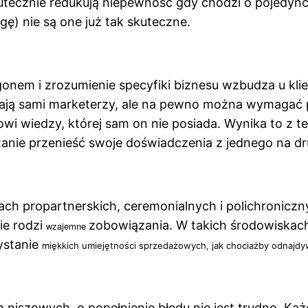
tecznie redukują niepewność gdy chodzi o pojedyncz
gę) nie są one już tak skuteczne.
onem i zrozumienie specyfiki biznesu wzbudza u klie
dają sami marketerzy, ale na pewno można wymagać p
wi wiedzy, której sam on nie posiada. Wynika to z te
tanie przenieść swoje doświadczenia z jednego na dr
ach propartnerskich, ceremonialnych i polichroniczny
ie rodzi
zobowiązania. W takich środowiskach 
wzajemne
ystanie
miękkich umiejętności sprzedażowych, jak chociażby odnajdyw
niszowych, o popełnienie błędu nie jest trudno. Każd