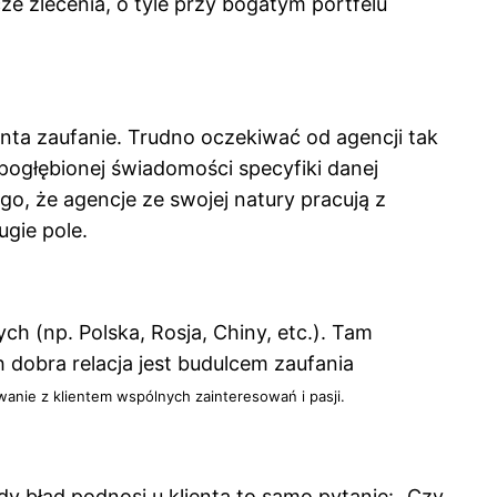
e zlecenia, o tyle przy bogatym portfelu
nta zaufanie. Trudno oczekiwać od agencji tak
ogłębionej świadomości specyfiki danej
go, że agencje ze swojej natury pracują z
ugie pole.
ch (np. Polska, Rosja, Chiny, etc.). Tam
dobra relacja jest budulcem zaufania
anie z klientem wspólnych zainteresowań i pasji.
y błąd podnosi u klienta to samo pytanie: „Czy