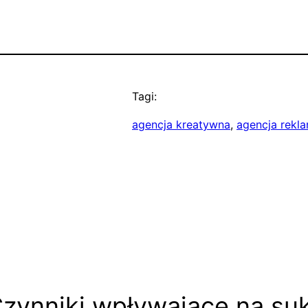
Tagi:
agencja kreatywna
, 
agencja rekl
zynniki wpływające na suk