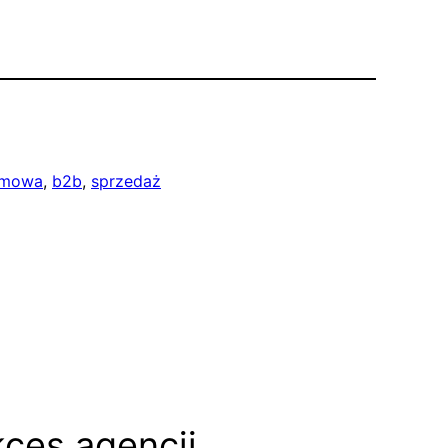
amowa
, 
b2b
, 
sprzedaż
ces agencji