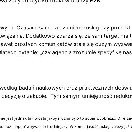
mowa żeby zdobyć kontrakt w branży B2B.
mowych. Czasami samo zrozumienie usług czy produkt
iązania. Dodatkowo zdarza się, że sam target ma ta
nawet prostych komunikatów staje się dużym wyzwani
atego pytanie: „czy agencja zrozumie specyfikę nas
edług badań naukowych oraz praktycznych doświadcz
 decyzję o zakupie. Tym samym umiejętność redukow
e jest jednak tak prosta jakby można było to sobie wyobrazić. O ile 
est już nieporównywalnie trudniejszy. W końcu jakość usługi zależy już