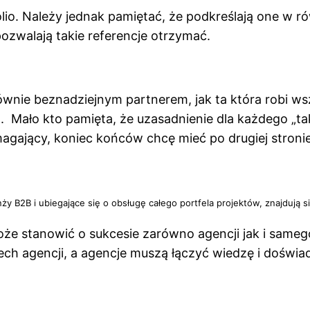
olio. Należy jednak pamiętać, że podkreślają one w 
pozwalają takie referencje otrzymać.
 równie beznadziejnym partnerem, jak ta która robi ws
a. Mało kto pamięta, że uzasadnienie dla każdego „ta
magający, koniec końców chcę mieć po drugiej stronie
ży B2B i ubiegające się o obsługę całego portfela projektów, znajdują s
stanowić o sukcesie zarówno agencji jak i samego 
ch agencji, a agencje muszą łączyć wiedzę i doświ