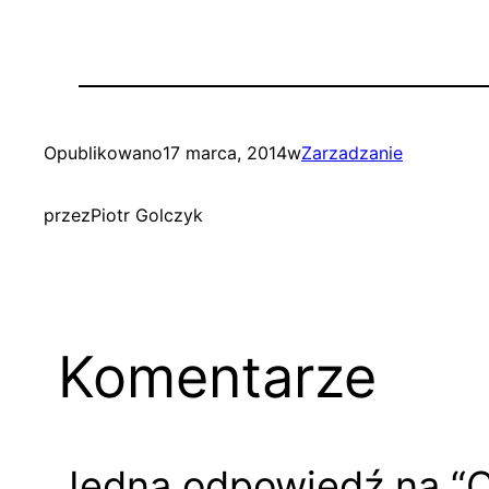
Opublikowano
17 marca, 2014
w
Zarzadzanie
przez
Piotr Golczyk
Komentarze
Jedna odpowiedź na “C