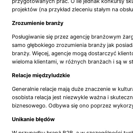
przygotowanych prac. O ile jednak konkursy sku
projektów (na przykład zleceniu stałym na obsłu
Zrozumienie branży
Posługiwanie się przez agencję branżowym żarg
samo głębokiego zrozumienia branży jak posia
branży. Więcej, agencje mogą dostarczyć kliento
wieloma klientami, w różnych branżach i są w s
Relacje międzyludzkie
Generalnie relacje mają duże znaczenie w kultur
osobista relacja jest niezwykle ważna i skuteczn
biznesowego. Odbywa się ono poprzez wykorz
Unikanie błędów
W przypadku branż B2B, a w szczególności tych 