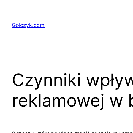
Przejdź
do
treści
Golczyk.com
Czynniki wpływ
reklamowej w 