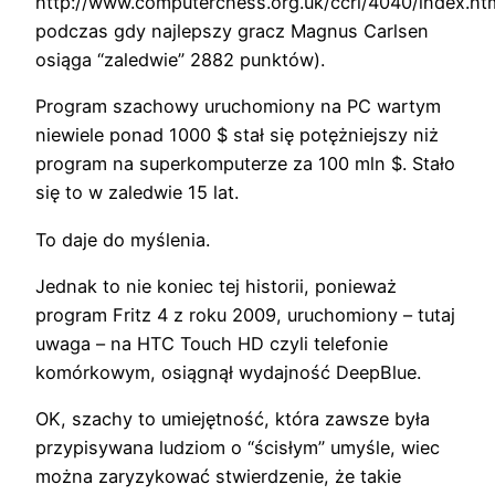
http://www.computerchess.org.uk/ccrl/4040/index.ht
podczas gdy najlepszy gracz Magnus Carlsen
osiąga “zaledwie” 2882 punktów).
Program szachowy uruchomiony na PC wartym
niewiele ponad 1000 $ stał się potężniejszy niż
program na superkomputerze za 100 mln $. Stało
się to w zaledwie 15 lat.
To daje do myślenia.
Jednak to nie koniec tej historii, ponieważ
program Fritz 4 z roku 2009, uruchomiony – tutaj
uwaga – na HTC Touch HD czyli telefonie
komórkowym, osiągnął wydajność DeepBlue.
OK, szachy to umiejętność, która zawsze była
przypisywana ludziom o “ścisłym” umyśle, wiec
można zaryzykować stwierdzenie, że takie