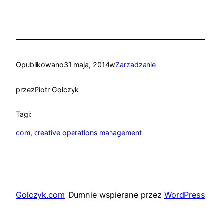
Opublikowano
31 maja, 2014
w
Zarzadzanie
przez
Piotr Golczyk
Tagi:
com
, 
creative operations management
Golczyk.com
Dumnie wspierane przez
WordPress