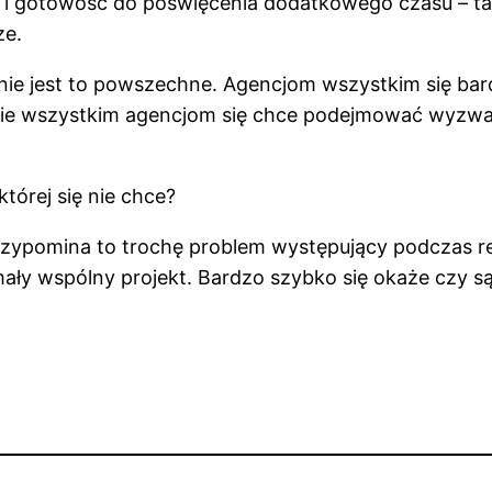
 i gotowość do poświęcenia dodatkowego czasu – ta
ze.
nie jest to powszechne. Agencjom wszystkim się bard
ł. Nie wszystkim agencjom się chce podejmować wyzw
której się nie chce?
rzypomina to trochę problem występujący podczas re
ły wspólny projekt. Bardzo szybko się okaże czy są