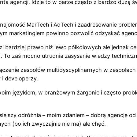
ienta agencji. Idzie to w parze często z bardzo dużą 
najomość MarTech i AdTech i zaadresowanie problem
snym marketingiem powinno pozwolić odzyskać agen
dzi bardziej prawo niż lewo półkólowych ale jednak c
i. To zaś mocno utrudnia zasysanie wiedzy techniczn
 łączenie zespołów multidyscyplinarnych w zespołach
 i developerzy.
im językiem, w branżowym żargonie i często proble
siejszy odróżnia – moim zdaniem – dobrą agencję od s
ych (bo ich zwyczajnie nie ma) ale chęć.