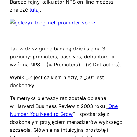
Bardzo fajny kalkulator NPS on-line możesz
znaleźć
tutaj
.
Jak widzisz grupę badaną dzieli się na 3
poziomy: promoters, passives, detractors, a
wzór na NPS = (% Promoters) – (% Detractors).
Wynik „0” jest całkiem niezły, a „50” jest
doskonały.
Ta metryka pierwszy raz została opisana
w Harvard Business Review z 2003 roku „
One
Number You Need to Grow
” i spotkał się z
doskonałym przyjęciem menadżerów wyższego
szczebla. Głównie na intuicyjną prostotę i