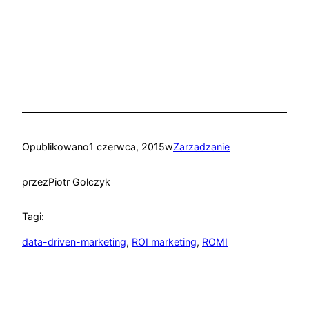
Opublikowano
1 czerwca, 2015
w
Zarzadzanie
przez
Piotr Golczyk
Tagi:
data-driven-marketing
, 
ROI marketing
, 
ROMI