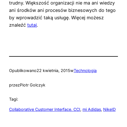
trudny. Większość organizacji nie ma ani wiedzy
ani środków ani procesów biznesowych do tego
by wprowadzić taką usługę. Więcej możesz
znaleźć
tutaj
.
Opublikowano
22 kwietnia, 2015
w
Technologia
przez
Piotr Golczyk
Tagi:
Collaborative Customer Interface. CCI
, 
mi Adidas
, 
NikeID