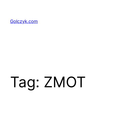
Przejdź
do
treści
Golczyk.com
Tag:
ZMOT