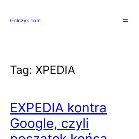
Przejdź
do
Golczyk.com
treści
Tag:
XPEDIA
EXPEDIA kontra
Google, czyli
poczatek końca