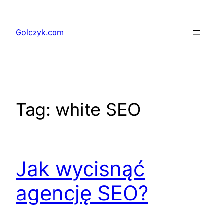
Przejdź
do
Golczyk.com
treści
Tag:
white SEO
Jak wycisnąć
agencję SEO?