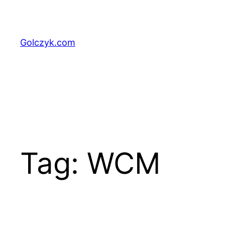
Przejdź
do
treści
Golczyk.com
Tag:
WCM