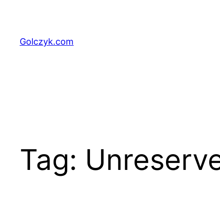
Przejdź
do
treści
Golczyk.com
Tag:
Unreserve