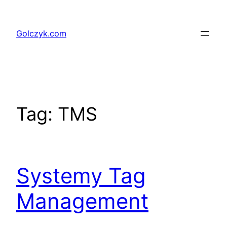
Przejdź
do
Golczyk.com
treści
Tag:
TMS
Systemy Tag
Management