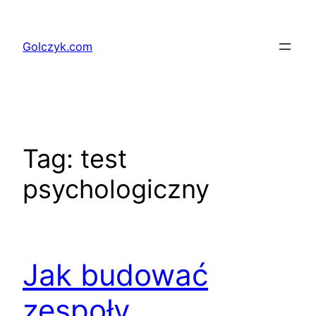
Przejdź
do
Golczyk.com
treści
Tag:
test
psychologiczny
Jak budować
zespoły