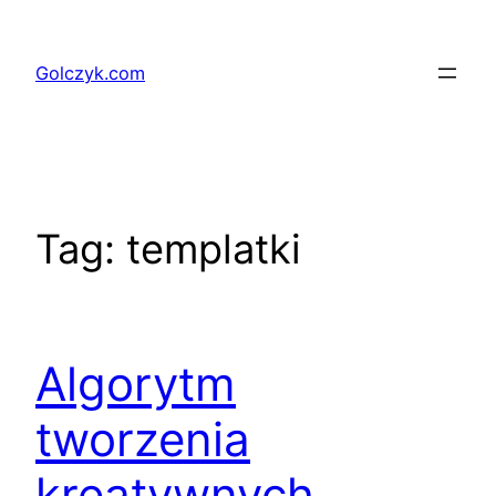
Przejdź
do
Golczyk.com
treści
Tag:
templatki
Algorytm
tworzenia
kreatywnych