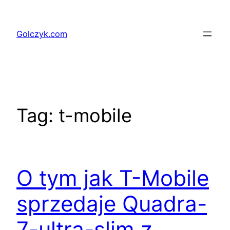
Przejdź
do
Golczyk.com
treści
Tag:
t-mobile
O tym jak T-Mobile
sprzedaje Quadra-
7-ultra-slim z