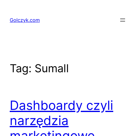
Przejdź
do
Golczyk.com
treści
Tag:
Sumall
Dashboardy czyli
narzędzia
marketingowe