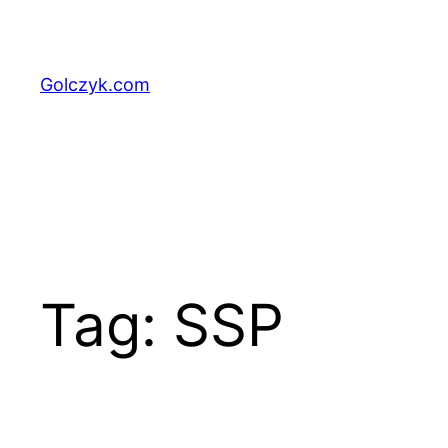
Przejdź
do
treści
Golczyk.com
Tag:
SSP