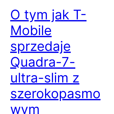
O tym jak T-
Mobile
sprzedaje
Quadra-7-
ultra-slim z
szerokopasmo
wym