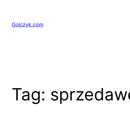
Przejdź
do
treści
Golczyk.com
Tag:
sprzedaw