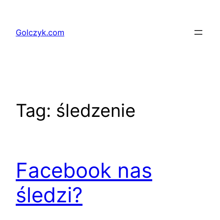
Przejdź
do
Golczyk.com
treści
Tag:
śledzenie
Facebook nas
śledzi?