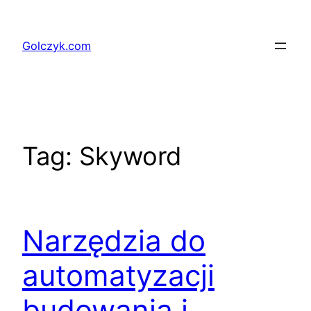
Przejdź
do
Golczyk.com
treści
Tag:
Skyword
Narzędzia do
automatyzacji
budowania i