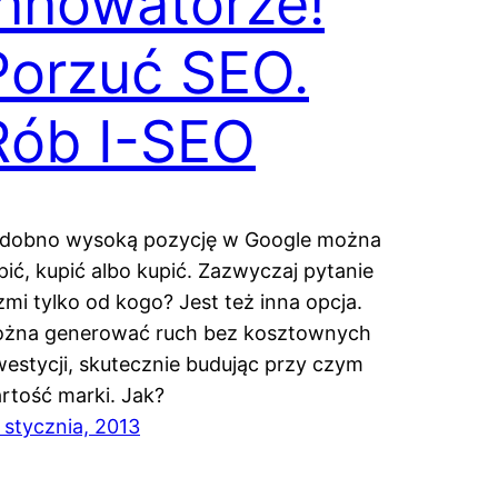
Innowatorze!
Porzuć SEO.
Rób I-SEO
dobno wysoką pozycję w Google można
pić, kupić albo kupić. Zazwyczaj pytanie
zmi tylko od kogo? Jest też inna opcja.
żna generować ruch bez kosztownych
westycji, skutecznie budując przy czym
rtość marki. Jak?
 stycznia, 2013