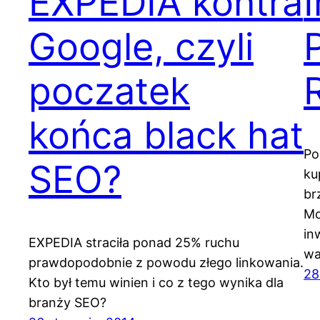
EXPEDIA kontra
Google, czyli
poczatek
końca black hat
Po
SEO?
ku
br
Mo
in
EXPEDIA straciła ponad 25% ruchu
wa
prawdopodobnie z powodu złego linkowania.
28
Kto był temu winien i co z tego wynika dla
branży SEO?