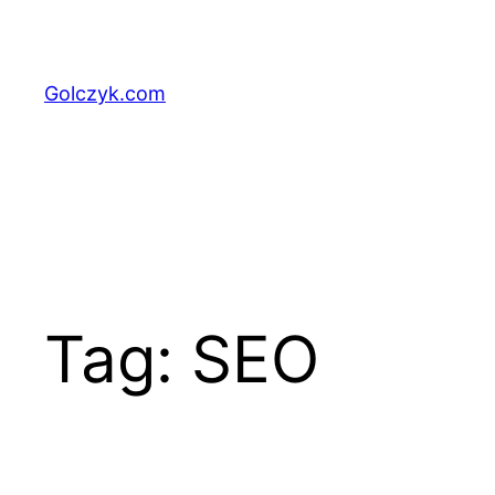
Przejdź
do
treści
Golczyk.com
Tag:
SEO