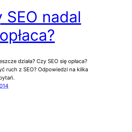
 SEO nadal
 opłaca?
eszcze działa? Czy SEO się opłaca?
yć ruch z SEO? Odpowiedzi na kilka
pytań.
2014