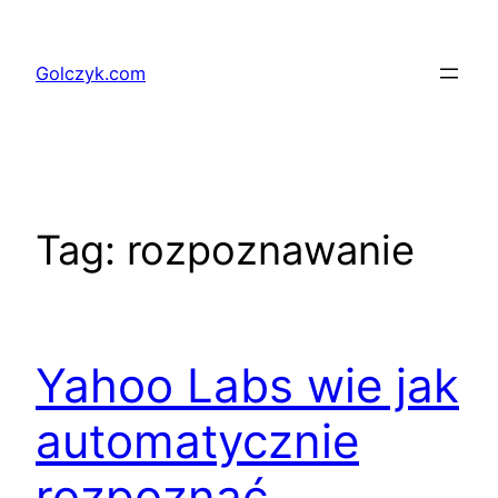
Przejdź
do
Golczyk.com
treści
Tag:
rozpoznawanie
Yahoo Labs wie jak
automatycznie
rozpoznać