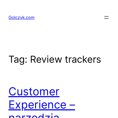
Przejdź
do
Golczyk.com
treści
Tag:
Review trackers
Customer
Experience –
narzędzia