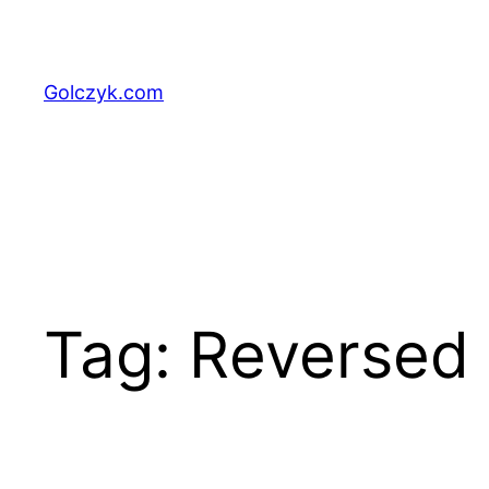
Przejdź
do
treści
Golczyk.com
Tag:
Reversed