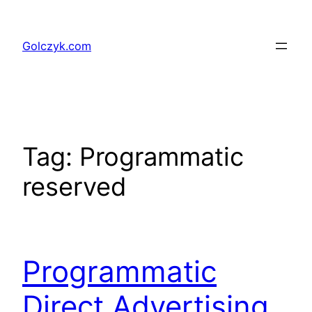
Przejdź
do
Golczyk.com
treści
Tag:
Programmatic
reserved
Programmatic
Direct Advertising