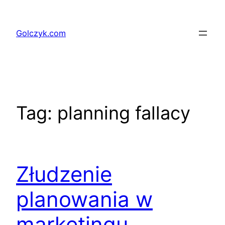
Przejdź
do
Golczyk.com
treści
Tag:
planning fallacy
Złudzenie
planowania w
marketingu