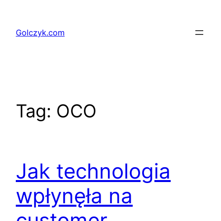
Przejdź
do
Golczyk.com
treści
Tag:
OCO
Jak technologia
wpłynęła na
customer