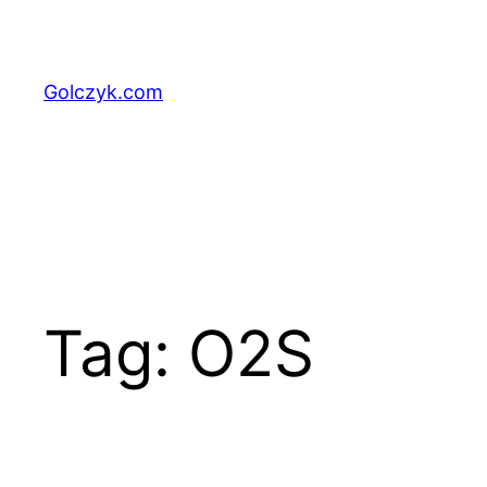
Przejdź
do
treści
Golczyk.com
Tag:
O2S