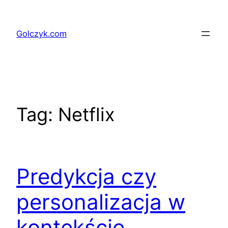
Przejdź
do
Golczyk.com
treści
Tag:
Netflix
Predykcja czy
personalizacja w
kontekście