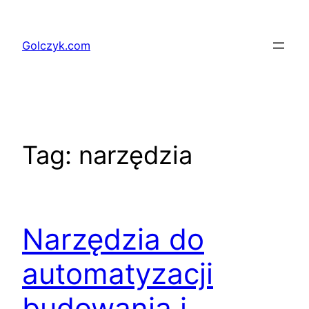
Przejdź
do
Golczyk.com
treści
Tag:
narzędzia
Narzędzia do
automatyzacji
budowania i