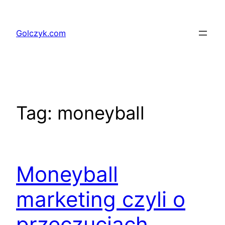
Przejdź
do
Golczyk.com
treści
Tag:
moneyball
Moneyball
marketing czyli o
przeczuciach,