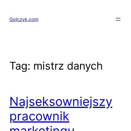
Przejdź
do
Golczyk.com
treści
Tag:
mistrz danych
Najseksowniejszy
pracownik
marketingu