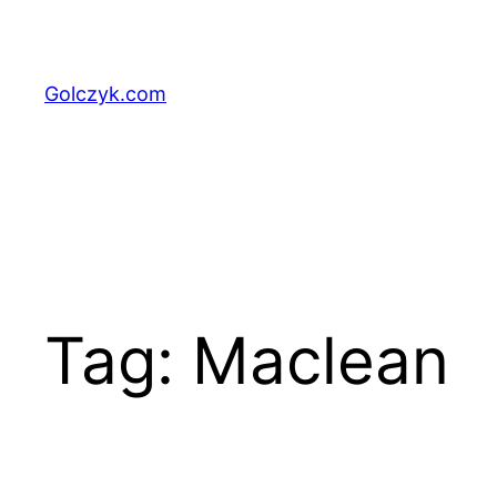
Przejdź
do
treści
Golczyk.com
Tag:
Maclean