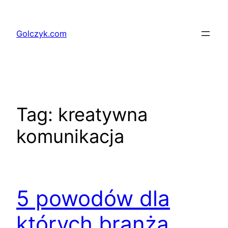
Przejdź
do
Golczyk.com
treści
Tag:
kreatywna
komunikacja
5 powodów dla
których branża