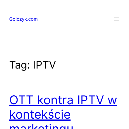
Przejdź
do
Golczyk.com
treści
Tag:
IPTV
OTT kontra IPTV w
kontekście
marketingu